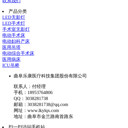
联系我们
产品分类
LED无影灯
LED手术灯
手术室无影灯
电动手术床
电动妇科产床
医用吊塔
电动综合手术床
医用病床
ICU吊桥
曲阜乐康医疗科技集团股份有限公司
联系人：付经理
手机：18953764806
QQ：3038281738
邮箱：3038281738@qq.com
网址：www.lkylqx.com
地址：曲阜市金兰路南首路东
扫一扫访问手机站