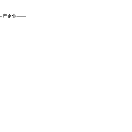
生产企业——