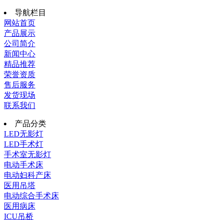
导航栏目
网站首页
产品展示
公司简介
新闻中心
精品推荐
荣誉资质
售后服务
发货现场
联系我们
产品分类
LED无影灯
LED手术灯
手术室无影灯
电动手术床
电动妇科产床
医用吊塔
电动综合手术床
医用病床
ICU吊桥