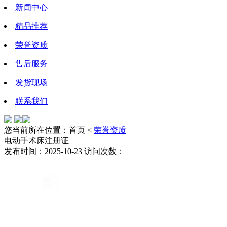
新闻中心
精品推荐
荣誉资质
售后服务
发货现场
联系我们
您当前所在位置：首页 <
荣誉资质
电动手术床注册证
发布时间：2025-10-23 访问次数：