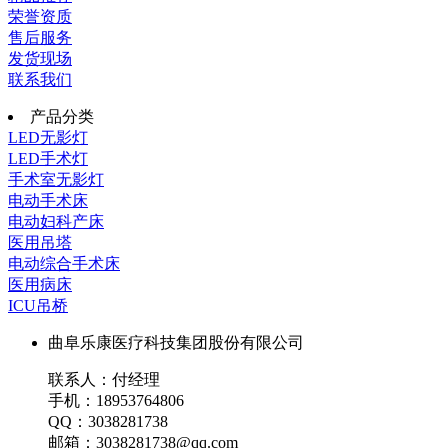
荣誉资质
售后服务
发货现场
联系我们
产品分类
LED无影灯
LED手术灯
手术室无影灯
电动手术床
电动妇科产床
医用吊塔
电动综合手术床
医用病床
ICU吊桥
曲阜乐康医疗科技集团股份有限公司
联系人：付经理
手机：18953764806
QQ：3038281738
邮箱：3038281738@qq.com