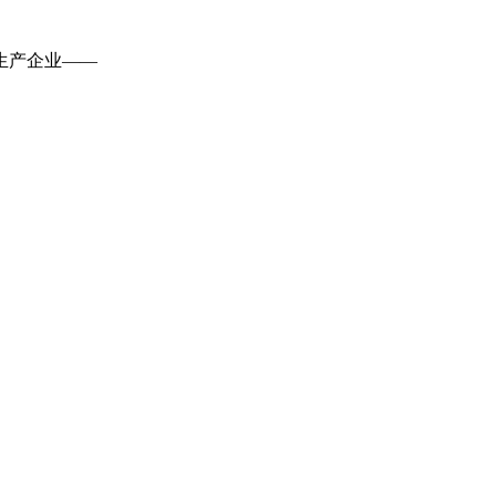
生产企业——