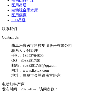
电动妇科产床
医用吊塔
电动综合手术床
医用病床
ICU吊桥
联系我们
Contact Us
曲阜乐康医疗科技集团股份有限公司
联系人：付经理
手机：18953764806
QQ：3038281738
邮箱：3038281738@qq.com
网址：www.lkylqx.com
地址：曲阜市金兰路南首路东
电动妇科产床
发布时间：2025-10-23 访问次数：