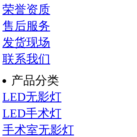
荣誉资质
售后服务
发货现场
联系我们
产品分类
LED无影灯
LED手术灯
手术室无影灯