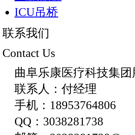
ICU吊桥
联系我们
Contact Us
曲阜乐康医疗科技集团
联系人：付经理
手机：18953764806
QQ：3038281738