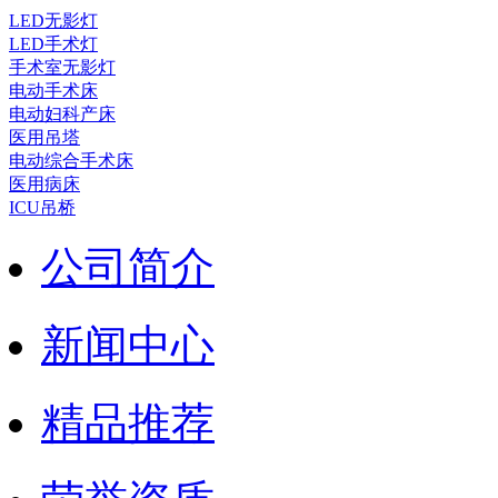
LED无影灯
LED手术灯
手术室无影灯
电动手术床
电动妇科产床
医用吊塔
电动综合手术床
医用病床
ICU吊桥
公司简介
新闻中心
精品推荐