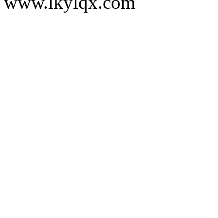
www.lkylqx.com