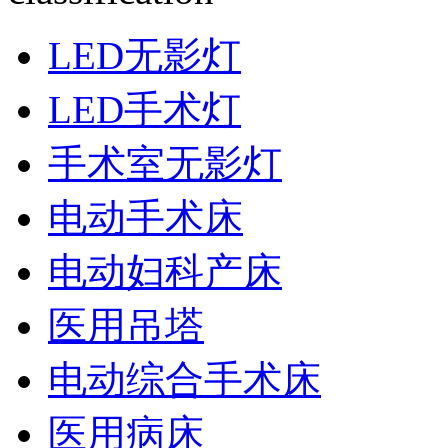
LED无影灯
LED手术灯
手术室无影灯
电动手术床
电动妇科产床
医用吊塔
电动综合手术床
医用病床